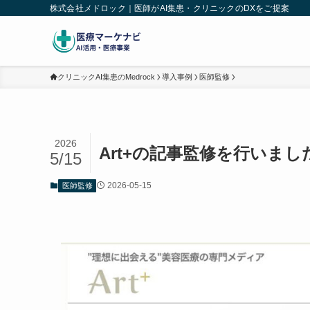
株式会社メドロック｜医師がAI集患・クリニックのDXをご提案
クリニックAI集患のMedrock
導入事例
医師監修
2026
Art+の記事監修を行いまし
5/15
2026-05-15
医師監修