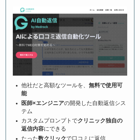
他社だと高額なツールを、
無料で使用可
能
医師×エンジニア
の開発した自動返信シス
テム
カスタムプロンプトで
クリニック独自の
返信内容
にできる
たった
数クリック
で口コミに返信