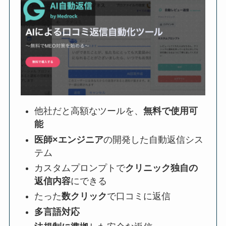
他社だと高額なツールを、
無料で使用可
能
医師×エンジニア
の開発した自動返信シス
テム
カスタムプロンプトで
クリニック独自の
返信内容
にできる
たった
数クリック
で口コミに返信
多言語対応