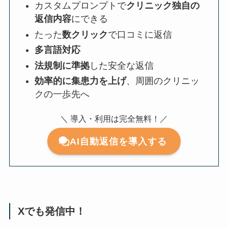
カスタムプロンプトで
クリニック独自の
返信内容
にできる
たった
数クリック
で口コミに返信
多言語対応
法規制に準拠
した安全な返信
効率的に集患力を上げ
、周囲のクリニッ
クの一歩先へ
＼ 導入・利用は完全無料！／
AI自動返信を導入する
Xでも発信中！