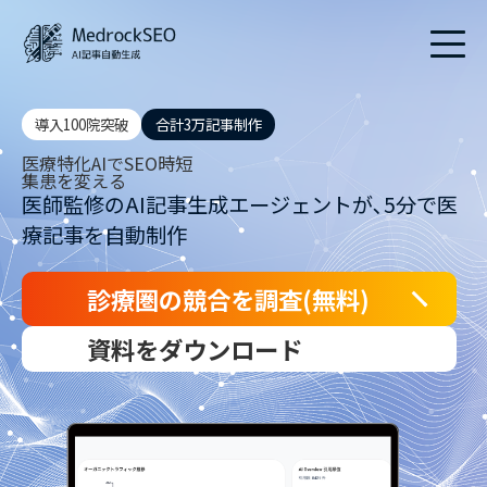
導入100院突破
合計3万記事制作
医療特化AI
で
SEO時短
集患を変える
医師監修のAI記事生成エージェントが､5分で医
療記事を自動制作
診療圏の競合を調査(無料)
資料をダウンロード