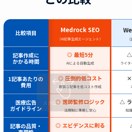
Medrock SEO
W
比較項目
（AI記事生成エージェント）
（
◎
最短5分
△
記事作成に
かかる
時間
AIによる自動生成
ライタ
◎
圧倒的低コスト
×
1記事あたりの
費用
良質な記事を低コスト作成
◎
医師監修ロジック
△
ラ
医療広告
ガイドライン
法規制に準拠し安心
知
◎
エビデンスに則る
記事の品質・
専門性