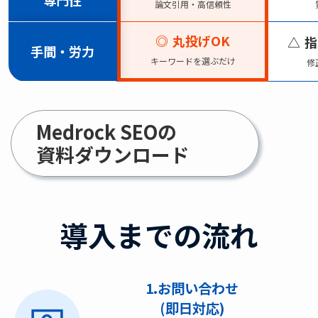
論文引用・高信頼性
◎
丸投げOK
△
指
手間・労力
キーワードを選ぶだけ
修
Medrock SEOの
資料ダウンロード
導入までの流れ
1.お問い合わせ
(即日対応)