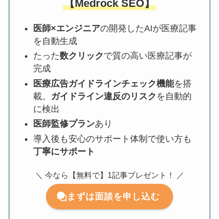
【Medrock SEO】
医師×エンジニア
の開発したAIが医療記事
を自動生成
たった
数クリック
で質の高い医療記事が
完成
医療広告ガイドラインチェック機能
を搭
載。
ガイドライン違反のリスク
を自動的
に検出
医師監修プラン
あり
導入後も安心のサポート体制で使い方も
丁寧にサポート
＼ 今なら【無料で】1記事プレゼント！ ／
まずは面談を申し込む