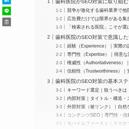
歯科医院がSEO対策に取り組
競争が激化する歯科業界で他
広告費だけでは限界がある集
「検索される医院」こそが選
歯科医院のSEO対策で意識したい
経験（Experience）｜実
専門性（Expertise）｜得
権威性（Authoritative
信頼性（Trustworthine
歯科医院のSEO対策の基本ス
キーワード選定｜狙うべきは
内部対策｜タイトル・構造・
外部対策（被リンク）｜自然
コンテンツSEO｜専門性・
モバイルファースト｜スマホ