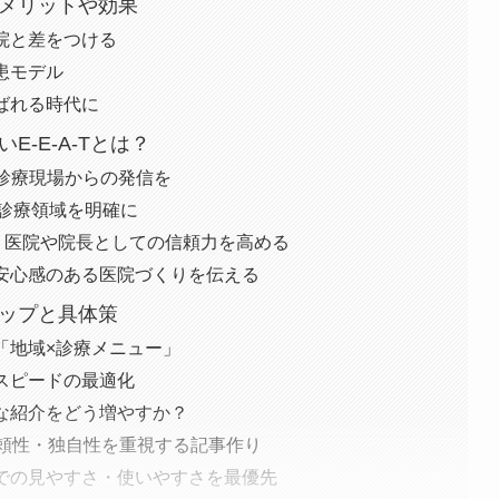
むメリットや効果
院と差をつける
患モデル
ばれる時代に
E-E-A-Tとは？
際の診療現場からの発信を
意な診療領域を明確に
ness）｜医院や院長としての信頼力を高める
ss）｜安心感のある医院づくりを伝える
テップと具体策
「地域×診療メニュー」
スピードの最適化
な紹介をどう増やすか？
信頼性・独自性を重視する記事作り
での見やすさ・使いやすさを最優先