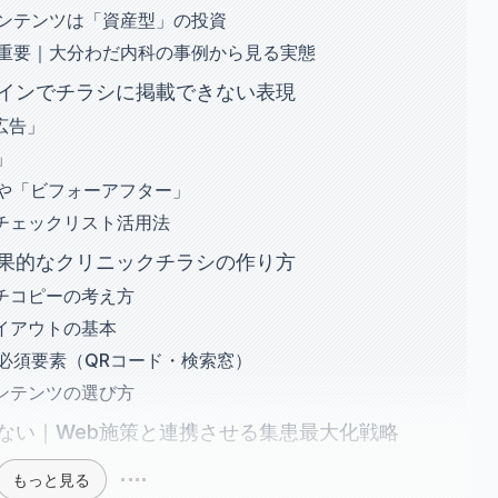
コンテンツは「資産型」の投資
が重要｜大分わだ内科の事例から見る実態
インでチラシに掲載できない表現
広告」
」
」や「ビフォーアフター」
チェックリスト活用法
果的なクリニックチラシの作り方
チコピーの考え方
イアウトの基本
必須要素（QRコード・検索窓）
ンテンツの選び方
ない｜Web施策と連携させる集患最大化戦略
もっと見る