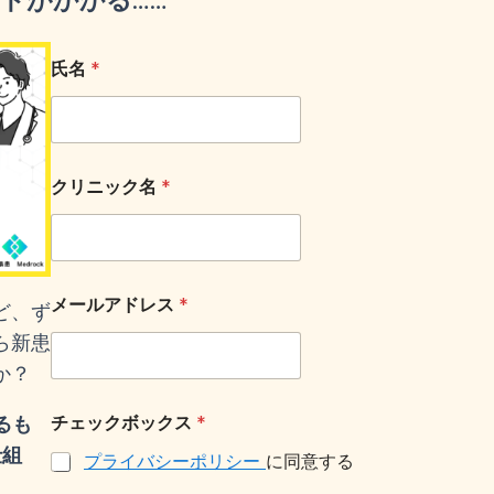
……
氏名
*
クリニック名
*
メールアドレス
*
ど、ず
ら新患
か？
チェックボックス
*
るも
仕組
プライバシーポリシー
に同意する