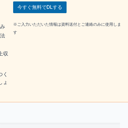
今すぐ無料でDLする
※ご入力いただいた情報は資料送付とご連絡のみに使用しま
強み
す
用法
上収
つく
しょ