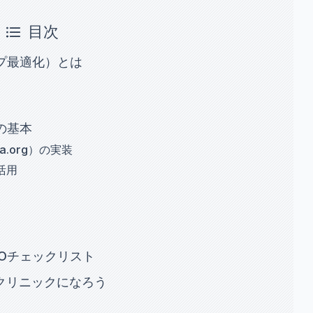
目次
プ最適化）とは
の基本
.org）の実装
活用
MOチェックリスト
るクリニックになろう