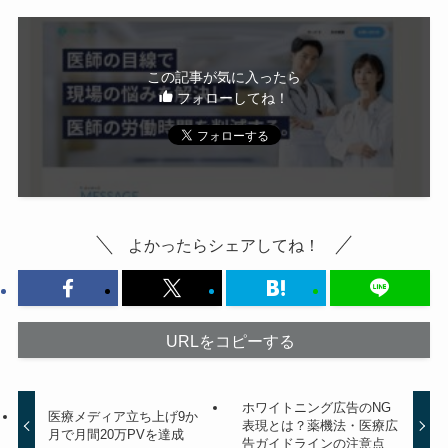
この記事が気に入ったら
フォローしてね！
よかったらシェアしてね！
URLをコピーする
ホワイトニング広告のNG
医療メディア立ち上げ9か
表現とは？薬機法・医療広
月で月間20万PVを達成
告ガイドラインの注意点