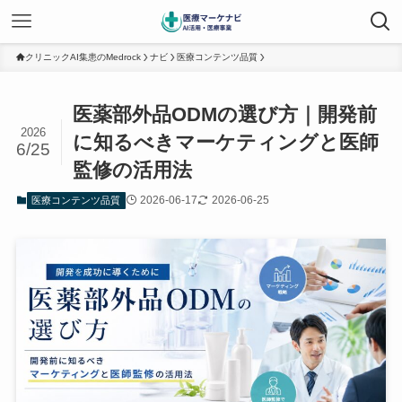
クリニックAI集患のMedrock
ナビ
医療コンテンツ品質
医薬部外品ODMの選び方｜開発前
2026
に知るべきマーケティングと医師
6/25
監修の活用法
2026-06-17
2026-06-25
医療コンテンツ品質