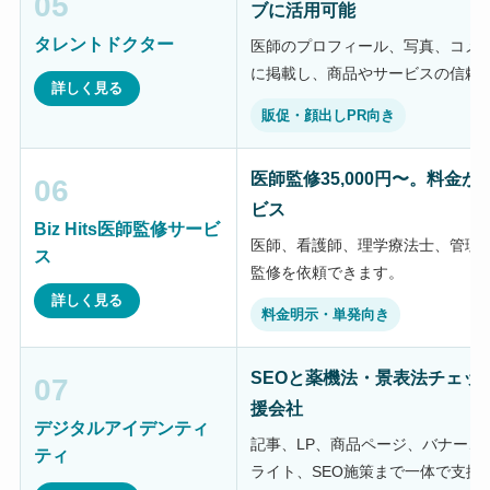
05
ブに活用可能
タレントドクター
医師のプロフィール、写真、コメン
に掲載し、商品やサービスの信頼
詳しく見る
販促・顔出しPR向き
医師監修35,000円〜。料金
06
ビス
Biz Hits医師監修サービ
医師、看護師、理学療法士、管理
ス
監修を依頼できます。
詳しく見る
料金明示・単発向き
SEOと薬機法・景表法チェッ
07
援会社
デジタルアイデンティ
記事、LP、商品ページ、バナー、
ティ
ライト、SEO施策まで一体で支援