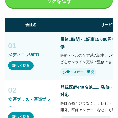
ックを試す
会社名
サービス
最短1時間・1記事15,000
01
修
メディコレWEB
医療・ヘルスケア系の記事、LP、
どをオンライン完結で監修できま
詳しく見る
少量・スピード重視
登録医師440名以上。監修・
02
対応
女医プラス・医師プラ
医師監修だけでなく、テレビ・ラ
ス
開発、医師アンケートなどにも対
詳しく見る