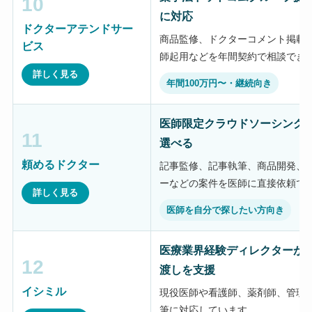
10
に対応
ドクターアテンドサー
商品監修、ドクターコメント掲載、
ビス
師起用などを年間契約で相談でき
詳しく見る
年間100万円〜・継続向き
医師限定クラウドソーシング
11
選べる
頼めるドクター
記事監修、記事執筆、商品開発、
ーなどの案件を医師に直接依頼で
詳しく見る
医師を自分で探したい方向き
医療業界経験ディレクターが
12
渡しを支援
イシミル
現役医師や看護師、薬剤師、管理
筆に対応しています。