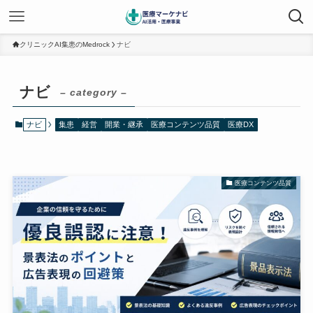
クリニックAI集患のMedrock
ナビ
ナビ
– category –
ナビ
集患
経営
開業・継承
医療コンテンツ品質
医療DX
医療コンテンツ品質